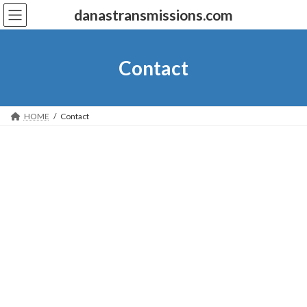
Skip
Skip
danastransmissions.com
to
to
the
the
content
Navigation
Contact
HOME
Contact