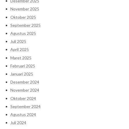
Desember 2025
November 2025
Oktober 2025
September 2025
Agustus 2025
Juli 2025
April 2025
Maret 2025
Februari 2025
Januari 2025
Desember 2024
November 2024
Oktober 2024
September 2024
Agustus 2024
Juli 2024