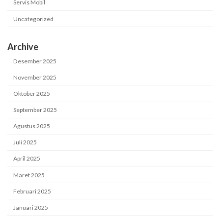
Servis Mobil
Uncategorized
Archive
Desember 2025
November 2025
Oktober 2025
September 2025
Agustus 2025
Juli 2025
April 2025
Maret 2025
Februari 2025
Januari 2025