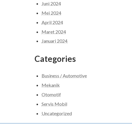
Juni 2024
Mei 2024
April 2024
Maret 2024
Januari 2024
Categories
Business / Automotive
Mekanik
Otomotif
Servis Mobil
Uncategorized