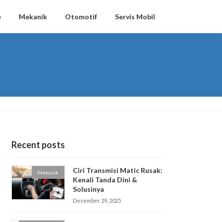
e
Mekanik
Otomotif
Servis Mobil
Recent posts
Ciri Transmisi Matic Rusak:
Mekanik
Kenali Tanda Dini &
Solusinya
Desember 29, 2025