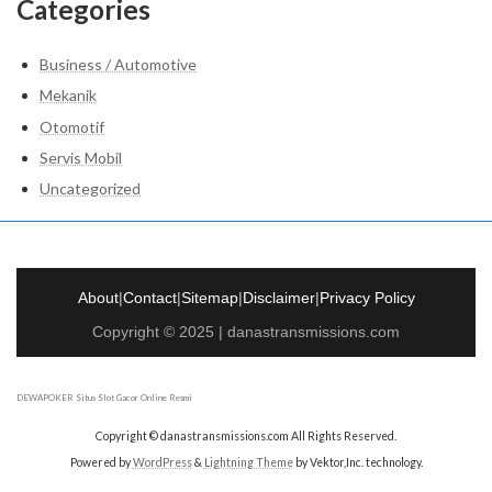
Categories
Business / Automotive
Mekanik
Otomotif
Servis Mobil
Uncategorized
About
|
Contact
|
Sitemap
|
Disclaimer
|
Privacy Policy
Copyright © 2025 | danastransmissions.com
DEWAPOKER Situs Slot Gacor Online Resmi
Copyright © danastransmissions.com All Rights Reserved.
Powered by
WordPress
&
Lightning Theme
by Vektor,Inc. technology.