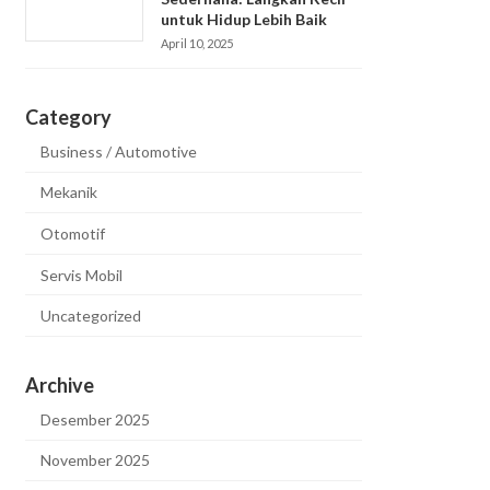
untuk Hidup Lebih Baik
April 10, 2025
Category
Business / Automotive
Mekanik
Otomotif
Servis Mobil
Uncategorized
Archive
Desember 2025
November 2025