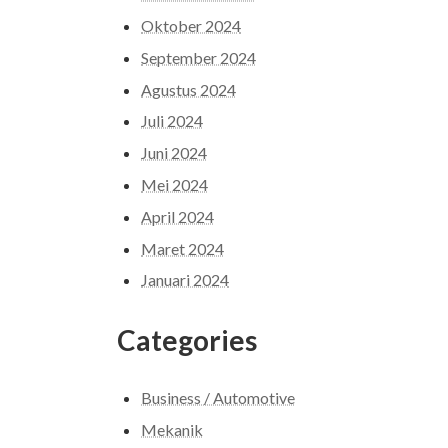
Oktober 2024
September 2024
Agustus 2024
Juli 2024
Juni 2024
Mei 2024
April 2024
Maret 2024
Januari 2024
Categories
Business / Automotive
Mekanik