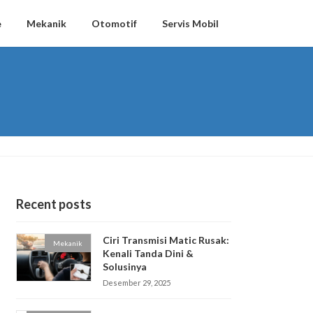
e
Mekanik
Otomotif
Servis Mobil
Recent posts
Ciri Transmisi Matic Rusak:
Mekanik
Kenali Tanda Dini &
Solusinya
Desember 29, 2025