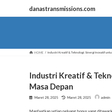
Skip
Skip
to
to
danastransmissions.com
the
the
content
Navigation
HOME
Industri Kreatif & Teknologi: Sinergi Inovatif un
Industri Kreatif & Tekn
Masa Depan
Last
Maret 28, 2025
Maret 28, 2025
admin
updated
:
Manfaatkan setiap peluang bonus yang ditawarka