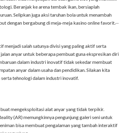
ologi. Beranjak ke arena tembak ikan, bersiaplah
uruan. Selipkan juga aksi taruhan bola untuk menambah
ut dengan bergabung di meja-meja kasino online favorit.--
f menjadi salah satunya divisi yang paling aktif serta
a jalan anyar untuk beberapa pembuat guna ekspresikan diri
baruan dalam industri inovatif tidak sekedar membuat
patan anyar dalam usaha dan pendidikan. Silakan kita
serta tehnologi dalam industri inovatif.
t mengeksploitasi alat anyar yang tidak terpikir.
Reality (AR) memungkinnya pengunjung galeri seni untuk
. Seniman bisa membuat pengalaman yang tambah interaktif