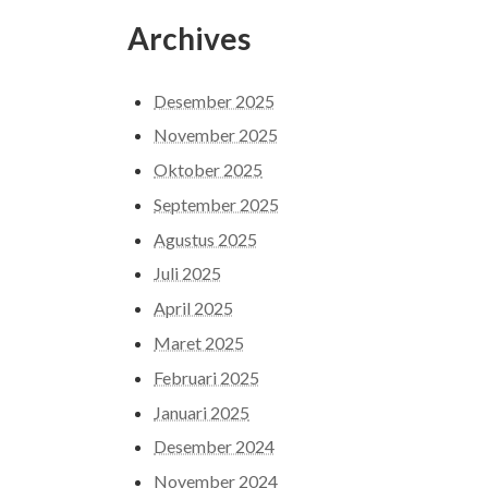
Archives
Desember 2025
November 2025
Oktober 2025
September 2025
Agustus 2025
Juli 2025
April 2025
Maret 2025
Februari 2025
Januari 2025
Desember 2024
November 2024