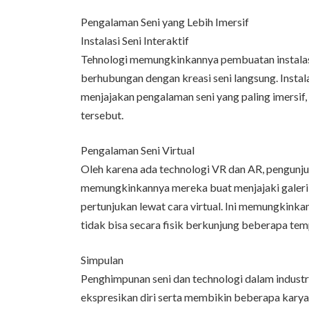
Pengalaman Seni yang Lebih Imersif
Instalasi Seni Interaktif
Tehnologi memungkinkannya pembuatan instalas
berhubungan dengan kreasi seni langsung. Instala
menjajakan pengalaman seni yang paling imersif, 
tersebut.
Pengalaman Seni Virtual
Oleh karena ada technologi VR dan AR, pengunju
memungkinkannya mereka buat menjajaki galeri 
pertunjukan lewat cara virtual. Ini memungkink
tidak bisa secara fisik berkunjung beberapa temp
Simpulan
Penghimpunan seni dan technologi dalam industri
ekspresikan diri serta membikin beberapa kary