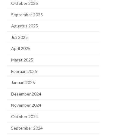
Oktober 2025
September 2025
Agustus 2025
Juli 2025
April 2025
Maret 2025
Februari 2025
Januari 2025
Desember 2024
November 2024
Oktober 2024
September 2024