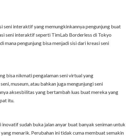
i seni interaktif yang memungkinkannya pengunjung buat
si seni interaktif seperti TimLab Borderless di Tokyo
di mana pengunjung bisa menjadi sisi dari kreasi seni
ng bisa nikmati pengalaman seni virtual yang
seni, museum, atau bahkan juga mengunjungi seni
annya aksesbilitas yang bertambah luas buat mereka yang
at itu.
 inovatif sudah buka jalan anyar buat banyak seniman untuk
a yang menarik. Perubahan ini tidak cuma membuat semakin